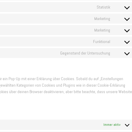
to
wordpress
Statistik
Consent
service
to
google-
Marketing
Consent
service
analytics
to
automattic
Marketing
Consent
service
to
google-
Funktional
Consent
service
fonts
to
google-
Gegenstand der Untersuchung
Consent
service
maps
to
complianz
service
sonstiges
 ein Pop-Up mit einer Erklärung über Cookies. Sobald du auf „Einstellungen
ir gewählten Kategorien von Cookies und Plugins wie in dieser Cookie-Erklärung
ies über deinen Browser deaktivieren, aber bitte beachte, dass unsere Website
Immer aktiv