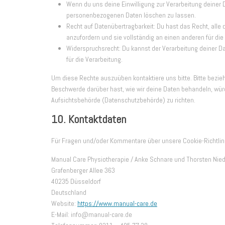
Wenn du uns deine Einwilligung zur Verarbeitung deiner D
personenbezogenen Daten löschen zu lassen.
Recht auf Datenübertragbarkeit: Du hast das Recht, all
anzufordern und sie vollständig an einen anderen für die
Widerspruchsrecht: Du kannst der Verarbeitung deiner D
für die Verarbeitung.
Um diese Rechte auszuüben kontaktiere uns bitte. Bitte bezie
Beschwerde darüber hast, wie wir deine Daten behandeln, würd
Aufsichtsbehörde (Datenschutzbehörde) zu richten.
10. Kontaktdaten
Für Fragen und/oder Kommentare über unsere Cookie-Richtlini
Manual Care Physiotherapie / Anke Schnare und Thorsten Nie
Grafenberger Allee 363
40235 Düsseldorf
Deutschland
Website:
https://www.manual-care.de
E-Mail:
info@
manual-care.de